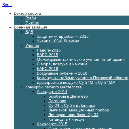
Scroll
Вектор спорта
Регби
Футбол
Военная авиация
ВДВ
Защитники дружбы — 2016
Учения 106-й Дивизии
Учения
Ладога-2016
БАРС-2015
Межвидовые тактические учения пятой армии
С моря, воздуха и на суше
БАРС-2016
Воздушные рубежи – 2018
Командно-штабные учения в Псковской области
Дозаправка в воздухе Су-24М и Су-24МР
Конкурсы летного мастерства
Авиадартс-2014
Бомберы в Дягилево
Погоново
Су-24 и Су-25 в Липецке
Выливной авиационный прибор
Липецкая авиабаза. Су-34
Китайцы в Липецке
Авиадартс-2015
Оперативно-тактическая авиация