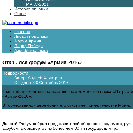
МАКС-2021
История авиации
О нас
Главная
Листая подшивки
Форум Армия
Парад Победы
Аэрофотосъемка
Открылся форум «Армия-2016»
Подробности
Автор:
Андрей Хачатрян
Создано: 06 Сентябрь 2016
6 сентября в конгрессно-выставочном комплексе парка «Патриот
«Армия-2016».
В торжественной церемонии его открытия принял участие Минист
Данный Форум собрал представителей оборонных ведомств, руко
зарубежных экспертов из более чем 80-ти государств мира.