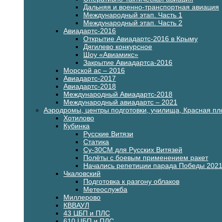
Дальняя и военно-транспортная авиация
Международный этап. Часть 1
Международный этап. Часть 2
Авиадартс-2016
Открытие Авиадартс-2016 в Крыму
Дягилево конкурсное
Шоу «Авиамикс»
Закрытие Авиадартса-2016
Морской ас – 2016
Авиадартс-2017
Авиадартс-2018
Международный Авиадартс-2018
Международный авиадартс – 2021
Аэродромы, центры подготовки, училища, Красная п
Хотилово
Кубинка
Русские Витязи
Статика
Су-30СМ для Русских Витязей
Полёты с боевым применением ракет
Начались репетиции парада Победы 202
Чкаловский
Подготовка к разгону облаков
Метеослужба
Миллерово
КВВАУЛ
43 ЦБП и ПЛС
610 ЦБП и ПЛС