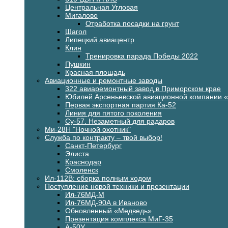
Центральная Угловая
Мигалово
Отработка посадки на грунт
Шагол
Липецкий авиацентр
Клин
Тренировка парада Победы 2022
Пушкин
Красная площадь
Авиационные и ремонтные заводы
322 авиаремонтный завод в Приморском крае
Юбилей Арсеньевской авиационной компании 
Первая экспортная партия Ка-52
Линия для пятого поколения
Су-57. Незаметный для радаров
Ми-28Н "Ночной охотник"
Служба по контракту – твой выбор!
Санкт-Петербург
Элиста
Краснодар
Смоленск
Ил-112В: сборка полным ходом
Поступление новой техники и презентации
Ил-76МД-М
Ил-76МД-90А в Иваново
Обновленный «Медведь»
Презентация комплекса МиГ-35
А-50У