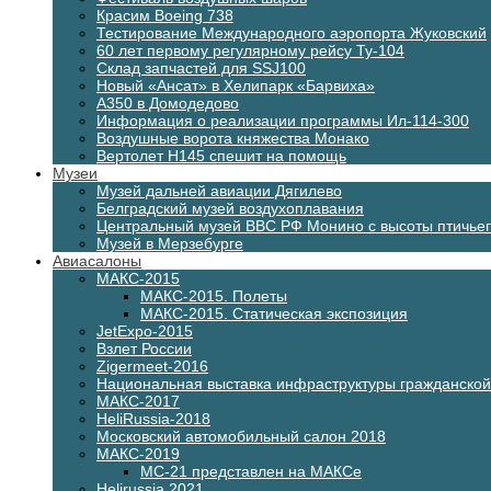
Красим Boeing 738
Тестирование Международного аэропорта Жуковский
60 лет первому регулярному рейсу Ту-104
Склад запчастей для SSJ100
Новый «Ансат» в Хелипарк «Барвиха»
А350 в Домодедово
Информация о реализации программы Ил-114-300
Воздушные ворота княжества Монако
Вертолет H145 спешит на помощь
Музеи
Музей дальней авиации Дягилево
Белградский музей воздухоплавания
Центральный музей ВВС РФ Монино с высоты птичьег
Музей в Мерзебурге
Авиасалоны
МАКС-2015
МАКС-2015. Полеты
МАКС-2015. Статическая экспозиция
JetExpo-2015
Взлет России
Zigermeet-2016
Национальная выставка инфраструктуры гражданско
МАКС-2017
HeliRussia-2018
Московский автомобильный салон 2018
МАКС-2019
МС-21 представлен на МАКСе
Helirussia 2021