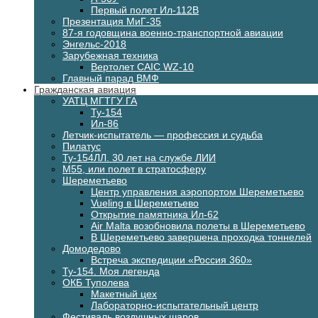
Первый полет Ил-112В
Презентация МиГ-35
87-я годовщина военно-транспортной авиации
Энгельс-2018
Зарубежная техника
Вертолет CAIC WZ-10
Главный парад ВМФ
Гражданская авиация
УАТЦ МГТГУ ГА
Ту-154
Ил-86
Летчик-испытатель — профессия и судьба
Пилатус
Ту-154ЛЛ. 30 лет на службе ЛИИ
М55, или полет в стратосферу
Шереметьево
Центр управления аэропортом Шереметьево
Vueling в Шереметьево
Открытие памятника Ил-62
Air Malta возобновила полеты в Шереметьево
В Шереметьево завершена проходка тоннелей
Домодедово
Встреча экспедиции «Россия 360»
Ту-154. Моя легенда
ОКБ Туполева
Макетный цех
Лабораторно-испытательный центр
Фестиваль воздушных шаров