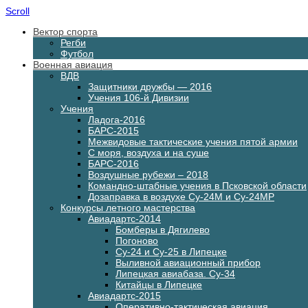
Scroll
Вектор спорта
Регби
Футбол
Военная авиация
ВДВ
Защитники дружбы — 2016
Учения 106-й Дивизии
Учения
Ладога-2016
БАРС-2015
Межвидовые тактические учения пятой армии
С моря, воздуха и на суше
БАРС-2016
Воздушные рубежи – 2018
Командно-штабные учения в Псковской области
Дозаправка в воздухе Су-24М и Су-24МР
Конкурсы летного мастерства
Авиадартс-2014
Бомберы в Дягилево
Погоново
Су-24 и Су-25 в Липецке
Выливной авиационный прибор
Липецкая авиабаза. Су-34
Китайцы в Липецке
Авиадартс-2015
Оперативно-тактическая авиация