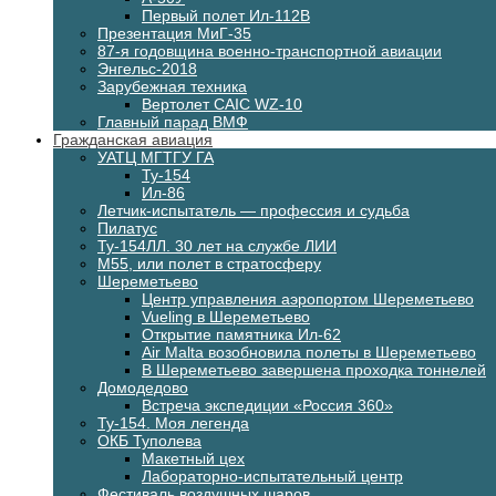
Первый полет Ил-112В
Презентация МиГ-35
87-я годовщина военно-транспортной авиации
Энгельс-2018
Зарубежная техника
Вертолет CAIC WZ-10
Главный парад ВМФ
Гражданская авиация
УАТЦ МГТГУ ГА
Ту-154
Ил-86
Летчик-испытатель — профессия и судьба
Пилатус
Ту-154ЛЛ. 30 лет на службе ЛИИ
М55, или полет в стратосферу
Шереметьево
Центр управления аэропортом Шереметьево
Vueling в Шереметьево
Открытие памятника Ил-62
Air Malta возобновила полеты в Шереметьево
В Шереметьево завершена проходка тоннелей
Домодедово
Встреча экспедиции «Россия 360»
Ту-154. Моя легенда
ОКБ Туполева
Макетный цех
Лабораторно-испытательный центр
Фестиваль воздушных шаров