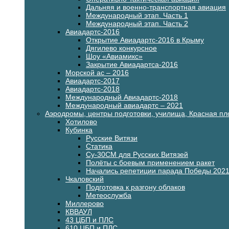
Дальняя и военно-транспортная авиация
Международный этап. Часть 1
Международный этап. Часть 2
Авиадартс-2016
Открытие Авиадартс-2016 в Крыму
Дягилево конкурсное
Шоу «Авиамикс»
Закрытие Авиадартса-2016
Морской ас – 2016
Авиадартс-2017
Авиадартс-2018
Международный Авиадартс-2018
Международный авиадартс – 2021
Аэродромы, центры подготовки, училища, Красная п
Хотилово
Кубинка
Русские Витязи
Статика
Су-30СМ для Русских Витязей
Полёты с боевым применением ракет
Начались репетиции парада Победы 202
Чкаловский
Подготовка к разгону облаков
Метеослужба
Миллерово
КВВАУЛ
43 ЦБП и ПЛС
610 ЦБП и ПЛС