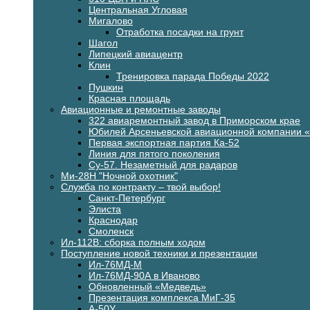
Центральная Угловая
Мигалово
Отработка посадки на грунт
Шагол
Липецкий авиацентр
Клин
Тренировка парада Победы 2022
Пушкин
Красная площадь
Авиационные и ремонтные заводы
322 авиаремонтный завод в Приморском крае
Юбилей Арсеньевской авиационной компании 
Первая экспортная партия Ка-52
Линия для пятого поколения
Су-57. Незаметный для радаров
Ми-28Н "Ночной охотник"
Служба по контракту – твой выбор!
Санкт-Петербург
Элиста
Краснодар
Смоленск
Ил-112В: сборка полным ходом
Поступление новой техники и презентации
Ил-76МД-М
Ил-76МД-90А в Иваново
Обновленный «Медведь»
Презентация комплекса МиГ-35
А-50У