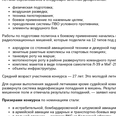
физическая подготовка;
воздушная разведка;
техника пилотирования;
боевое применение по наземным целям;
преодоление системы ПВО условного противника;
элементы воздушного боя.
Работы по подготовке полигона к боевому применению начались в
радиолокационных мишеней, которые поделили на 12 типов под р
аэродром со стоянкой авиационной техники и дежурной пар
зенитные ракетные комплексы на стартовых позициях;
танковую роту на марше;
мотопехотную роту в районе развернутого командного пункт
комплекс макетов в виде планеров самолетов Л-39 и МиГ-2
объекты инфраструктуры.
Средний возраст участников конкурса — 27 лет. Это молодой ле
Для оценки выполнения заданий летчиками кроме судейской ком
развернута система видеофиксации попадания в мишень. Результ
мишенное поле и отмечала результаты попаданий, — заявил нача
Призерами конкурса
по номинациям стали:
в истребительной, бомбардировочной и штурмовой авиации
в армейской авиации на ударных и транспортно-боевых вер