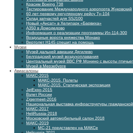
Красим Boeing 738
Тестирование Международного аэропорта Жуковский
60 лет первому регулярному рейсу Ту-104
Склад запчастей для SSJ100
Новый «Ансат» в Хелипарк «Барвиха»
А350 в Домодедово
Информация о реализации программы Ил-114-300
Воздушные ворота княжества Монако
Вертолет H145 спешит на помощь
Музеи
Музей дальней авиации Дягилево
Белградский музей воздухоплавания
Центральный музей ВВС РФ Монино с высоты птичьег
Музей в Мерзебурге
Авиасалоны
МАКС-2015
МАКС-2015. Полеты
МАКС-2015. Статическая экспозиция
JetExpo-2015
Взлет России
Zigermeet-2016
Национальная выставка инфраструктуры гражданско
МАКС-2017
HeliRussia-2018
Московский автомобильный салон 2018
МАКС-2019
МС-21 представлен на МАКСе
Helirussia 2021