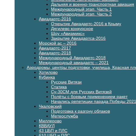
Дальняя и военно-транспортная авиация
Международный этап. Часть 1
Международный этап. Часть 2
Авиадартс-2016
Открытие Авиадартс-2016 в Крыму
Дягилево конкурсное
Шоу «Авиамикс»
Закрытие Авиадартса-2016
Морской ас – 2016
Авиадартс-2017
Авиадартс-2018
Международный Авиадартс-2018
Международный авиадартс – 2021
Аэродромы, центры подготовки, училища, Красная п
Хотилово
Кубинка
Русские Витязи
Статика
Су-30СМ для Русских Витязей
Полёты с боевым применением ракет
Начались репетиции парада Победы 202
Чкаловский
Подготовка к разгону облаков
Метеослужба
Миллерово
КВВАУЛ
43 ЦБП и ПЛС
610 ЦБП и ПЛС