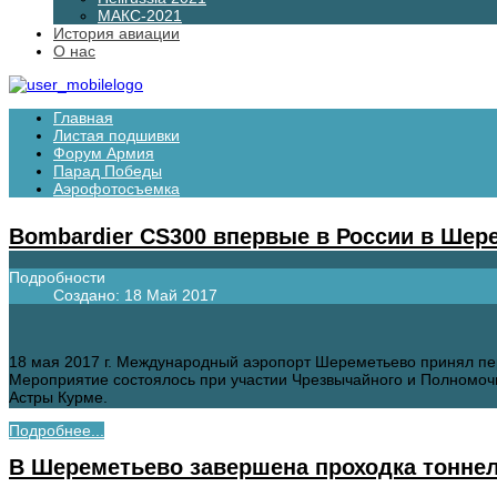
МАКС-2021
История авиации
О нас
Главная
Листая подшивки
Форум Армия
Парад Победы
Аэрофотосъемка
Bombardier CS300 впервые в России в Шер
Подробности
Создано: 18 Май 2017
18 мая 2017 г. Международный аэропорт Шереметьево принял пер
Мероприятие состоялось при участии Чрезвычайного и Полномочн
Астры Курме.
Подробнее...
В Шереметьево завершена проходка тонне