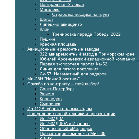
Центральная Угловая
Мигалово
Отработка посадки на грунт
Шагол
Липецкий авиацентр
Клин
Тренировка парада Победы 2022
Пушкин
Красная площадь
Авиационные и ремонтные заводы
322 авиаремонтный завод в Приморском крае
Юбилей Арсеньевской авиационной компании 
Первая экспортная партия Ка-52
Линия для пятого поколения
Су-57. Незаметный для радаров
Ми-28Н "Ночной охотник"
Служба по контракту – твой выбор!
Санкт-Петербург
Элиста
Краснодар
Смоленск
Ил-112В: сборка полным ходом
Поступление новой техники и презентации
Ил-76МД-М
Ил-76МД-90А в Иваново
Обновленный «Медведь»
Презентация комплекса МиГ-35
А-50У