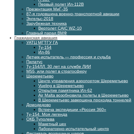
Первый полет Ил-112В
Презентация МиГ-35
87-я годовщина военно-транспортной авиации
Энгельс-2018
Зарубежная техника
Вертолет CAIC WZ-10
Главный парад ВМФ
Гражданская авиация
УАТЦ МГТГУ ГА
Ту-154
Ил-86
Летчик-испытатель — профессия и судьба
Пилатус
Ту-154ЛЛ. 30 лет на службе ЛИИ
М55, или полет в стратосферу
Шереметьево
Центр управления аэропортом Шереметьево
Vueling в Шереметьево
Открытие памятника Ил-62
Air Malta возобновила полеты в Шереметьево
В Шереметьево завершена проходка тоннелей
Домодедово
Встреча экспедиции «Россия 360»
Ту-154. Моя легенда
ОКБ Туполева
Макетный цех
Лабораторно-испытательный центр
Фестиваль воздушных шаров