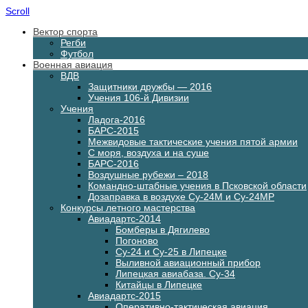
Scroll
Вектор спорта
Регби
Футбол
Военная авиация
ВДВ
Защитники дружбы — 2016
Учения 106-й Дивизии
Учения
Ладога-2016
БАРС-2015
Межвидовые тактические учения пятой армии
С моря, воздуха и на суше
БАРС-2016
Воздушные рубежи – 2018
Командно-штабные учения в Псковской области
Дозаправка в воздухе Су-24М и Су-24МР
Конкурсы летного мастерства
Авиадартс-2014
Бомберы в Дягилево
Погоново
Су-24 и Су-25 в Липецке
Выливной авиационный прибор
Липецкая авиабаза. Су-34
Китайцы в Липецке
Авиадартс-2015
Оперативно-тактическая авиация