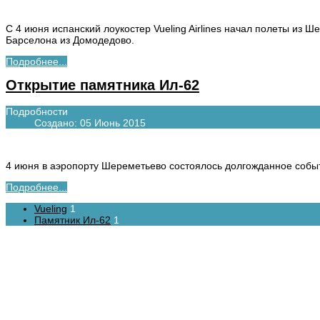
С 4 июня испанский лоукостер Vueling Airlines начал полеты из 
Барселона из Домодедово.
Подробнее...
Открытие памятника Ил-62
Подробности
Создано: 05 Июнь 2015
4 июня в аэропорту Шереметьево состоялось долгожданное собы
Подробнее...
Vueling
1
Памятник Ил-62
1