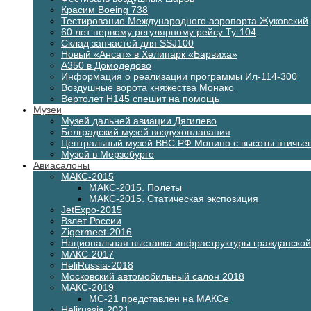
Красим Boeing 738
Тестирование Международного аэропорта Жуковский
60 лет первому регулярному рейсу Ту-104
Склад запчастей для SSJ100
Новый «Ансат» в Хелипарк «Барвиха»
А350 в Домодедово
Информация о реализации программы Ил-114-300
Воздушные ворота княжества Монако
Вертолет H145 спешит на помощь
Музеи
Музей дальней авиации Дягилево
Белградский музей воздухоплавания
Центральный музей ВВС РФ Монино с высоты птичьег
Музей в Мерзебурге
Авиасалоны
МАКС-2015
МАКС-2015. Полеты
МАКС-2015. Статическая экспозиция
JetExpo-2015
Взлет России
Zigermeet-2016
Национальная выставка инфраструктуры гражданско
МАКС-2017
HeliRussia-2018
Московский автомобильный салон 2018
МАКС-2019
МС-21 представлен на МАКСе
Helirussia 2021