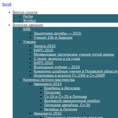
Scroll
Вектор спорта
Регби
Футбол
Военная авиация
ВДВ
Защитники дружбы — 2016
Учения 106-й Дивизии
Учения
Ладога-2016
БАРС-2015
Межвидовые тактические учения пятой армии
С моря, воздуха и на суше
БАРС-2016
Воздушные рубежи – 2018
Командно-штабные учения в Псковской области
Дозаправка в воздухе Су-24М и Су-24МР
Конкурсы летного мастерства
Авиадартс-2014
Бомберы в Дягилево
Погоново
Су-24 и Су-25 в Липецке
Выливной авиационный прибор
Липецкая авиабаза. Су-34
Китайцы в Липецке
Авиадартс-2015
Оперативно-тактическая авиация