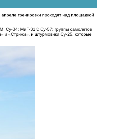
В апреле тренировки проходят над площадкой
, Су-34; МиГ-31К; Су-57; группы самолетов
» и «Стрижи», и штурмовики Су-25, которые