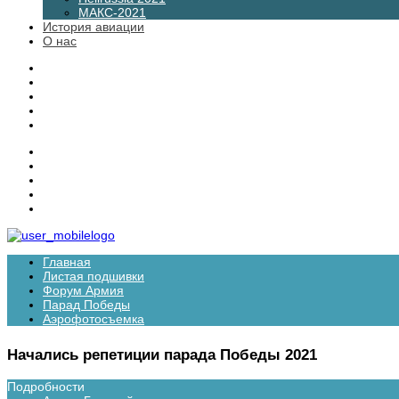
МАКС-2021
История авиации
О нас
Главная
Листая подшивки
Форум Армия
Парад Победы
Аэрофотосъемка
Начались репетиции парада Победы 2021
Подробности