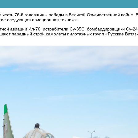
в честь 76-й годовщины победы в Великой Отчечественной войне. 
стие следующая авиационная техника:
ртной авиации Ил-76; истребители Су-35С; бомбардировщики Су-24М
ершают парадный строй самолеты пилотажных групп «Русские Витязи