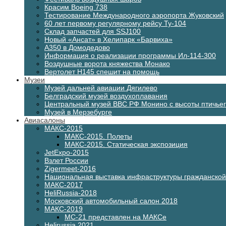
Красим Boeing 738
Тестирование Международного аэропорта Жуковский
60 лет первому регулярному рейсу Ту-104
Склад запчастей для SSJ100
Новый «Ансат» в Хелипарк «Барвиха»
А350 в Домодедово
Информация о реализации программы Ил-114-300
Воздушные ворота княжества Монако
Вертолет H145 спешит на помощь
Музеи
Музей дальней авиации Дягилево
Белградский музей воздухоплавания
Центральный музей ВВС РФ Монино с высоты птичьег
Музей в Мерзебурге
Авиасалоны
МАКС-2015
МАКС-2015. Полеты
МАКС-2015. Статическая экспозиция
JetExpo-2015
Взлет России
Zigermeet-2016
Национальная выставка инфраструктуры гражданско
МАКС-2017
HeliRussia-2018
Московский автомобильный салон 2018
МАКС-2019
МС-21 представлен на МАКСе
Helirussia 2021