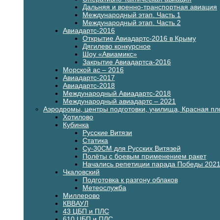
Дальняя и военно-транспортная авиация
Международный этап. Часть 1
Международный этап. Часть 2
Авиадартс-2016
Открытие Авиадартс-2016 в Крыму
Дягилево конкурсное
Шоу «Авиамикс»
Закрытие Авиадартса-2016
Морской ас – 2016
Авиадартс-2017
Авиадартс-2018
Международный Авиадартс-2018
Международный авиадартс – 2021
Аэродромы, центры подготовки, училища, Красная п
Хотилово
Кубинка
Русские Витязи
Статика
Су-30СМ для Русских Витязей
Полёты с боевым применением ракет
Начались репетиции парада Победы 202
Чкаловский
Подготовка к разгону облаков
Метеослужба
Миллерово
КВВАУЛ
43 ЦБП и ПЛС
610 ЦБП и ПЛС