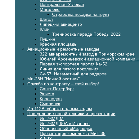
Центральная Угловая
Мигалово
Отработка посадки на грунт
Шагол
Липецкий авиацентр
Клин
Тренировка парада Победы 2022
Пушкин
Красная площадь
Авиационные и ремонтные заводы
322 авиаремонтный завод в Приморском крае
Юбилей Арсеньевской авиационной компании 
Первая экспортная партия Ка-52
Линия для пятого поколения
Су-57. Незаметный для радаров
Ми-28Н "Ночной охотник"
Служба по контракту – твой выбор!
Санкт-Петербург
Элиста
Краснодар
Смоленск
Ил-112В: сборка полным ходом
Поступление новой техники и презентации
Ил-76МД-М
Ил-76МД-90А в Иваново
Обновленный «Медведь»
Презентация комплекса МиГ-35
А-50У