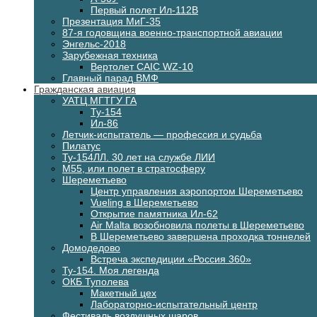
Первый полет Ил-112В
Презентация МиГ-35
87-я годовщина военно-транспортной авиации
Энгельс-2018
Зарубежная техника
Вертолет CAIC WZ-10
Главный парад ВМФ
Гражданская авиация
УАТЦ МГТГУ ГА
Ту-154
Ил-86
Летчик-испытатель — профессия и судьба
Пилатус
Ту-154ЛЛ. 30 лет на службе ЛИИ
М55, или полет в стратосферу
Шереметьево
Центр управления аэропортом Шереметьево
Vueling в Шереметьево
Открытие памятника Ил-62
Air Malta возобновила полеты в Шереметьево
В Шереметьево завершена проходка тоннелей
Домодедово
Встреча экспедиции «Россия 360»
Ту-154. Моя легенда
ОКБ Туполева
Макетный цех
Лабораторно-испытательный центр
Фестиваль воздушных шаров