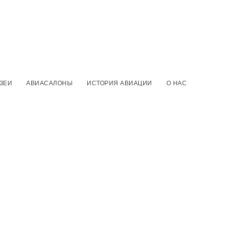
ЗЕИ
АВИАСАЛОНЫ
ИСТОРИЯ АВИАЦИИ
О НАС
РУМ АРМИЯ
ПАРАД ПОБЕДЫ
АЭРОФОТОСЪЕМКА
отажной группы «Русские Витязи».
ационного завода — филиала ПАО «Корпорация