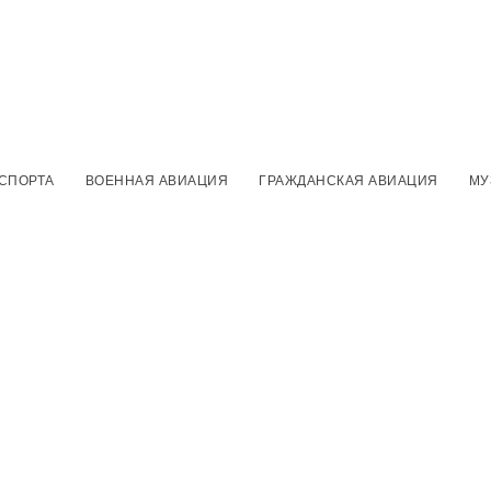
 СПОРТА
ВОЕННАЯ АВИАЦИЯ
ГРАЖДАНСКАЯ АВИАЦИЯ
МУ
ГЛАВНАЯ
ЛИСТАЯ ПОДШИВКИ
ФО
ию истребителей Су-З0СМ
им. И.Н. Кожедуба состоялась торжественная встреча летчиков пил
ырех сверх маневренных истребителях Су-З0СМ с Иркутского ави