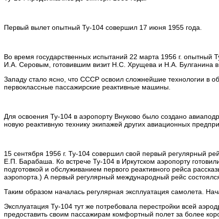
Первый вылет опытный Ту-104 совершил 17 июня 1955 года.
Во время государственных испытаний 22 марта 1956 г. опытный Т
И.А. Серовым, готовившим визит Н.С. Хрущева и Н.А. Булганина в
Западу стало ясно, что СССР освоил сложнейшие технологии в о
первоклассные пассажирские реактивные машины.
Для освоения Ту-104 в аэропорту Внуково было создано авиапод
новую реактивную технику экипажей других авиационных предпри
15 сентября 1956 г. Ту-104 совершил свой первый регулярный р
Е.П. Барабаша. Ко встрече Ту-104 в Иркутском аэропорту готовил
подготовкой и обслуживанием первого реактивного рейса рассказ
аэропорта.) А первый регулярный международный рейс состоялся 1
Таким образом началась регулярная эксплуатация самолета. Нач
Эксплуатация Ту-104 тут же потребовала перестройки всей аэро
предоставить своим пассажирам комфортный полет за более кор