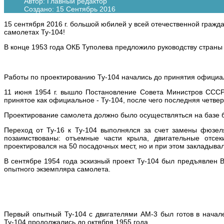
Автор:
Главный редактор
Создано: 15 Сентябрь 2016
15 сентября 2016 г. большой юбилей у всей отечественной граж
самолетах Ту-104!
В конце 1953 года ОКБ Туполева предложило руководству страны 
Работы по проектированию Ту-104 начались до принятия официа
11 июня 1954 г. вышло Постановление Совета Министров СССР 
принятое как официальное - Ту-104, после чего последняя четв
Проектирование самолета должно было осуществляться на базе б
Переход от Ту-16 к Ту-104 выполнялся за счет замены фюзел
позаимствованы: отъемные части крыла, двигательные отсек
проектировался на 50 посадочных мест, но и при этом закладыв
В сентябре 1954 года эскизный проект Ту-104 был предъявлен 
опытного экземпляра самолета.
Первый опытный Ту-104 с двигателями АМ-3 был готов в начал
Ту-104 продолжались до октября 1955 года.