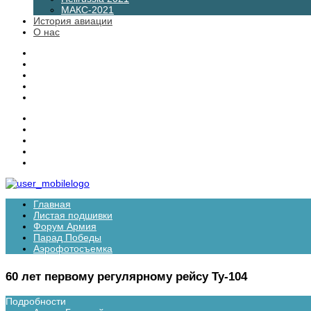
МАКС-2021
История авиации
О нас
Главная
Листая подшивки
Форум Армия
Парад Победы
Аэрофотосъемка
60 лет первому регулярному рейсу Ту-104
Подробности