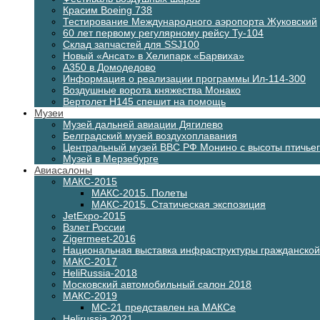
Красим Boeing 738
Тестирование Международного аэропорта Жуковский
60 лет первому регулярному рейсу Ту-104
Склад запчастей для SSJ100
Новый «Ансат» в Хелипарк «Барвиха»
А350 в Домодедово
Информация о реализации программы Ил-114-300
Воздушные ворота княжества Монако
Вертолет H145 спешит на помощь
Музеи
Музей дальней авиации Дягилево
Белградский музей воздухоплавания
Центральный музей ВВС РФ Монино с высоты птичьег
Музей в Мерзебурге
Авиасалоны
МАКС-2015
МАКС-2015. Полеты
МАКС-2015. Статическая экспозиция
JetExpo-2015
Взлет России
Zigermeet-2016
Национальная выставка инфраструктуры гражданско
МАКС-2017
HeliRussia-2018
Московский автомобильный салон 2018
МАКС-2019
МС-21 представлен на МАКСе
Helirussia 2021