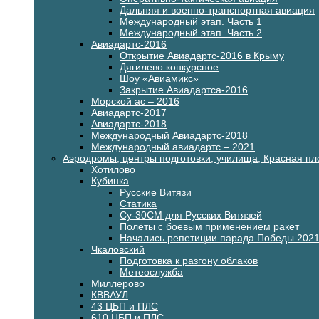
Дальняя и военно-транспортная авиация
Международный этап. Часть 1
Международный этап. Часть 2
Авиадартс-2016
Открытие Авиадартс-2016 в Крыму
Дягилево конкурсное
Шоу «Авиамикс»
Закрытие Авиадартса-2016
Морской ас – 2016
Авиадартс-2017
Авиадартс-2018
Международный Авиадартс-2018
Международный авиадартс – 2021
Аэродромы, центры подготовки, училища, Красная п
Хотилово
Кубинка
Русские Витязи
Статика
Су-30СМ для Русских Витязей
Полёты с боевым применением ракет
Начались репетиции парада Победы 202
Чкаловский
Подготовка к разгону облаков
Метеослужба
Миллерово
КВВАУЛ
43 ЦБП и ПЛС
610 ЦБП и ПЛС