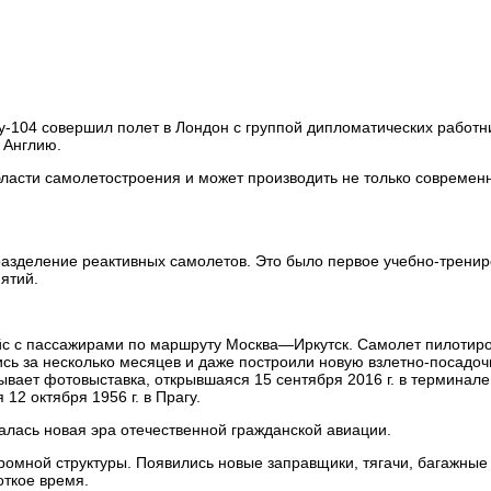
у-104 совершил полет в Лондон с группой дипломатических работн
 Англию.
бласти самолетостроения и может производить не только совреме
разделение реактивных самолетов. Это было первое учебно-трени
ятий.
ейс с пассажирами по маршруту Москва—Иркутск. Самолет пилотир
ись за несколько месяцев и даже построили новую взлетно-посадоч
ывает фотовыставка, открывшаяся 15 сентября 2016 г. в терминал
2 октября 1956 г. в Прагу.
алась новая эра отечественной гражданской авиации.
дромной структуры. Появились новые заправщики, тягачи, багажны
откое время.