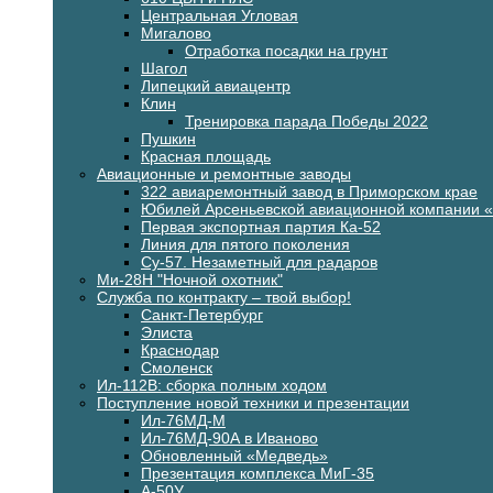
Центральная Угловая
Мигалово
Отработка посадки на грунт
Шагол
Липецкий авиацентр
Клин
Тренировка парада Победы 2022
Пушкин
Красная площадь
Авиационные и ремонтные заводы
322 авиаремонтный завод в Приморском крае
Юбилей Арсеньевской авиационной компании 
Первая экспортная партия Ка-52
Линия для пятого поколения
Су-57. Незаметный для радаров
Ми-28Н "Ночной охотник"
Служба по контракту – твой выбор!
Санкт-Петербург
Элиста
Краснодар
Смоленск
Ил-112В: сборка полным ходом
Поступление новой техники и презентации
Ил-76МД-М
Ил-76МД-90А в Иваново
Обновленный «Медведь»
Презентация комплекса МиГ-35
А-50У