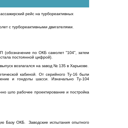
пассажирский рейс на турбореактивных
олет с турбореактивными двигателями.
П (обозначение по ОКБ самолет "104", затем
 стала постоянной цифрой).
ыпуск возлагался на завод № 135 в Харькове.
етической кабиной. От серийного Ту-16 были
рение и гондолы шасси. Изначально Ту-104
енно шло рабочее проектирование и постройка
ную Базу ОКБ. Заводские испытания опытного