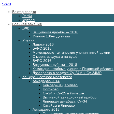
Scroll
Вектор спорта
Регби
Футбол
Военная авиация
ВДВ
Защитники дружбы — 2016
Учения 106-й Дивизии
Учения
Ладога-2016
БАРС-2015
Межвидовые тактические учения пятой армии
С моря, воздуха и на суше
БАРС-2016
Воздушные рубежи – 2018
Командно-штабные учения в Псковской области
Дозаправка в воздухе Су-24М и Су-24МР
Конкурсы летного мастерства
Авиадартс-2014
Бомберы в Дягилево
Погоново
Су-24 и Су-25 в Липецке
Выливной авиационный прибор
Липецкая авиабаза. Су-34
Китайцы в Липецке
Авиадартс-2015
Оперативно-тактическая авиация