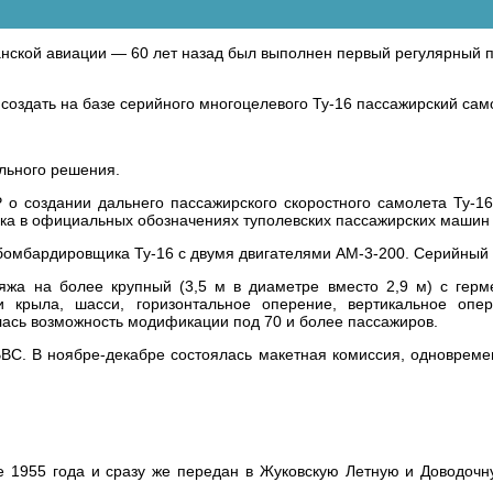
данской авиации — 60 лет назад был выполнен первый регулярный 
создать на базе серийного многоцелевого Ту-16 пассажирский сам
льного решения.
о создании дальнего пассажирского скоростного самолета Ту-16
ерка в официальных обозначениях туполевских пассажирских машин
омбардировщика Ту-16 с двумя двигателями АМ-3-200. Серийный в
яжа на более крупный (3,5 м в диаметре вместо 2,9 м) с герм
и крыла, шасси, горизонтальное оперение, вертикальное опе
алась возможность модификации под 70 и более пассажиров.
ВВС. В ноябре-декабре состоялась макетная комиссия, одноврем
е 1955 года и сразу же передан в Жуковскую Летную и Доводоч