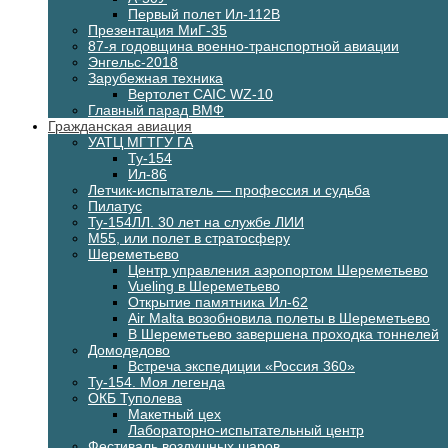
Первый полет Ил-112В
Презентация МиГ-35
87-я годовщина военно-транспортной авиации
Энгельс-2018
Зарубежная техника
Вертолет CAIC WZ-10
Главный парад ВМФ
Гражданская авиация
УАТЦ МГТГУ ГА
Ту-154
Ил-86
Летчик-испытатель — профессия и судьба
Пилатус
Ту-154ЛЛ. 30 лет на службе ЛИИ
М55, или полет в стратосферу
Шереметьево
Центр управления аэропортом Шереметьево
Vueling в Шереметьево
Открытие памятника Ил-62
Air Malta возобновила полеты в Шереметьево
В Шереметьево завершена проходка тоннелей
Домодедово
Встреча экспедиции «Россия 360»
Ту-154. Моя легенда
ОКБ Туполева
Макетный цех
Лабораторно-испытательный центр
Фестиваль воздушных шаров