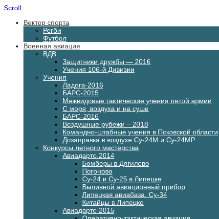
Scroll
Вектор спорта
Регби
Футбол
Военная авиация
ВДВ
Защитники дружбы — 2016
Учения 106-й Дивизии
Учения
Ладога-2016
БАРС-2015
Межвидовые тактические учения пятой армии
С моря, воздуха и на суше
БАРС-2016
Воздушные рубежи – 2018
Командно-штабные учения в Псковской области
Дозаправка в воздухе Су-24М и Су-24МР
Конкурсы летного мастерства
Авиадартс-2014
Бомберы в Дягилево
Погоново
Су-24 и Су-25 в Липецке
Выливной авиационный прибор
Липецкая авиабаза. Су-34
Китайцы в Липецке
Авиадартс-2015
Оперативно-тактическая авиация