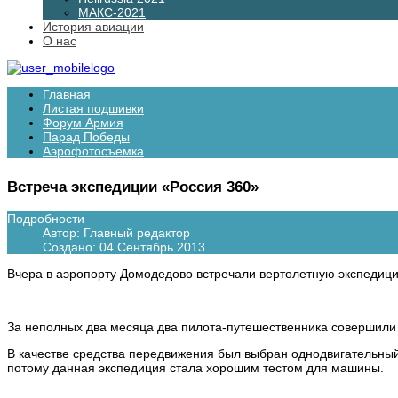
МАКС-2021
История авиации
О нас
Главная
Листая подшивки
Форум Армия
Парад Победы
Аэрофотосъемка
Встреча экспедиции «Россия 360»
Подробности
Автор:
Главный редактор
Создано: 04 Сентябрь 2013
Вчера в аэропорту Домодедово встречали вертолетную экспедици
За неполных два месяца два пилота-путешественника совершили 
В качестве средства передвижения был выбран однодвигательный
потому данная экспедиция стала хорошим тестом для машины.