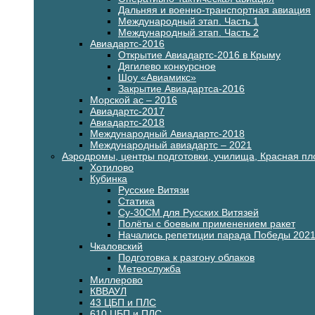
Дальняя и военно-транспортная авиация
Международный этап. Часть 1
Международный этап. Часть 2
Авиадартс-2016
Открытие Авиадартс-2016 в Крыму
Дягилево конкурсное
Шоу «Авиамикс»
Закрытие Авиадартса-2016
Морской ас – 2016
Авиадартс-2017
Авиадартс-2018
Международный Авиадартс-2018
Международный авиадартс – 2021
Аэродромы, центры подготовки, училища, Красная п
Хотилово
Кубинка
Русские Витязи
Статика
Су-30СМ для Русских Витязей
Полёты с боевым применением ракет
Начались репетиции парада Победы 202
Чкаловский
Подготовка к разгону облаков
Метеослужба
Миллерово
КВВАУЛ
43 ЦБП и ПЛС
610 ЦБП и ПЛС