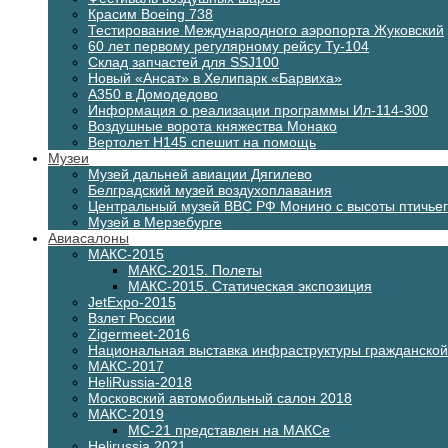
Красим Boeing 738
Тестирование Международного аэропорта Жуковский
60 лет первому регулярному рейсу Ту-104
Склад запчастей для SSJ100
Новый «Ансат» в Хелипарк «Барвиха»
А350 в Домодедово
Информация о реализации программы Ил-114-300
Воздушные ворота княжества Монако
Вертолет H145 спешит на помощь
Музеи
Музей дальней авиации Дягилево
Белградский музей воздухоплавания
Центральный музей ВВС РФ Монино с высоты птичьег
Музей в Мерзебурге
Авиасалоны
МАКС-2015
МАКС-2015. Полеты
МАКС-2015. Статическая экспозиция
JetExpo-2015
Взлет России
Zigermeet-2016
Национальная выставка инфраструктуры гражданско
МАКС-2017
HeliRussia-2018
Московский автомобильный салон 2018
МАКС-2019
МС-21 представлен на МАКСе
Helirussia 2021