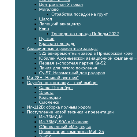
Центральная Угловая
Мигалово
Отработка посадки на грунт
Шагол
Липецкий авиацентр
Клин
Тренировка парада Победы 2022
Пушкин
Красная площадь
Авиационные и ремонтные заводы
322 авиаремонтный завод в Приморском крае
Юбилей Арсеньевской авиационной компании 
Первая экспортная партия Ка-52
Линия для пятого поколения
Су-57. Незаметный для радаров
Ми-28Н "Ночной охотник"
Служба по контракту – твой выбор!
Санкт-Петербург
Элиста
Краснодар
Смоленск
Ил-112В: сборка полным ходом
Поступление новой техники и презентации
Ил-76МД-М
Ил-76МД-90А в Иваново
Обновленный «Медведь»
Презентация комплекса МиГ-35
А-50У