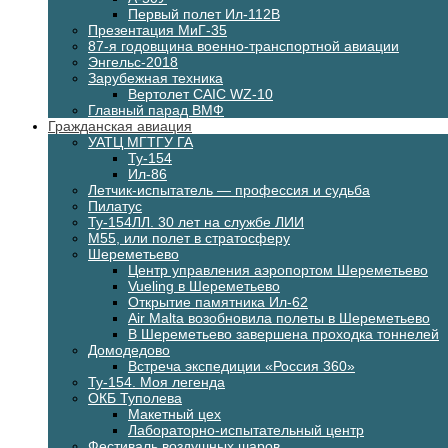
Первый полет Ил-112В
Презентация МиГ-35
87-я годовщина военно-транспортной авиации
Энгельс-2018
Зарубежная техника
Вертолет CAIC WZ-10
Главный парад ВМФ
Гражданская авиация
УАТЦ МГТГУ ГА
Ту-154
Ил-86
Летчик-испытатель — профессия и судьба
Пилатус
Ту-154ЛЛ. 30 лет на службе ЛИИ
М55, или полет в стратосферу
Шереметьево
Центр управления аэропортом Шереметьево
Vueling в Шереметьево
Открытие памятника Ил-62
Air Malta возобновила полеты в Шереметьево
В Шереметьево завершена проходка тоннелей
Домодедово
Встреча экспедиции «Россия 360»
Ту-154. Моя легенда
ОКБ Туполева
Макетный цех
Лабораторно-испытательный центр
Фестиваль воздушных шаров