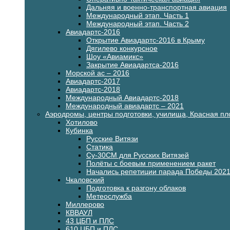
Дальняя и военно-транспортная авиация
Международный этап. Часть 1
Международный этап. Часть 2
Авиадартс-2016
Открытие Авиадартс-2016 в Крыму
Дягилево конкурсное
Шоу «Авиамикс»
Закрытие Авиадартса-2016
Морской ас – 2016
Авиадартс-2017
Авиадартс-2018
Международный Авиадартс-2018
Международный авиадартс – 2021
Аэродромы, центры подготовки, училища, Красная п
Хотилово
Кубинка
Русские Витязи
Статика
Су-30СМ для Русских Витязей
Полёты с боевым применением ракет
Начались репетиции парада Победы 202
Чкаловский
Подготовка к разгону облаков
Метеослужба
Миллерово
КВВАУЛ
43 ЦБП и ПЛС
610 ЦБП и ПЛС