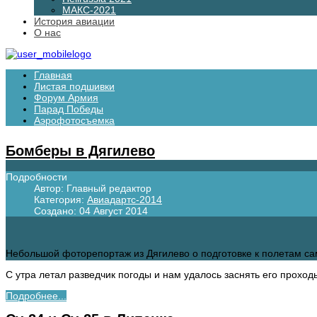
МАКС-2021
История авиации
О нас
Главная
Листая подшивки
Форум Армия
Парад Победы
Аэрофотосъемка
Бомберы в Дягилево
Подробности
Автор:
Главный редактор
Категория:
Авиадартс-2014
Создано: 04 Август 2014
Небольшой фоторепортаж из Дягилево о подготовке к полетам са
С утра летал разведчик погоды и нам удалось заснять его проходы
Подробнее...