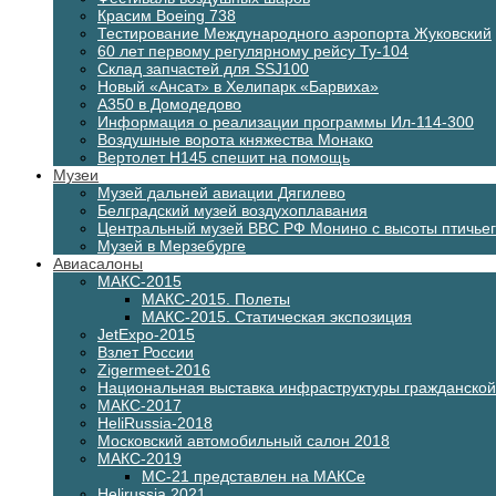
Красим Boeing 738
Тестирование Международного аэропорта Жуковский
60 лет первому регулярному рейсу Ту-104
Склад запчастей для SSJ100
Новый «Ансат» в Хелипарк «Барвиха»
А350 в Домодедово
Информация о реализации программы Ил-114-300
Воздушные ворота княжества Монако
Вертолет H145 спешит на помощь
Музеи
Музей дальней авиации Дягилево
Белградский музей воздухоплавания
Центральный музей ВВС РФ Монино с высоты птичьег
Музей в Мерзебурге
Авиасалоны
МАКС-2015
МАКС-2015. Полеты
МАКС-2015. Статическая экспозиция
JetExpo-2015
Взлет России
Zigermeet-2016
Национальная выставка инфраструктуры гражданско
МАКС-2017
HeliRussia-2018
Московский автомобильный салон 2018
МАКС-2019
МС-21 представлен на МАКСе
Helirussia 2021