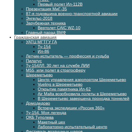
Первый полет Ил-112В
Презентация МиГ-35
87-я годовщина военно-транспортной авиации
Энгельс-2018
Зарубежная техника
Вертолет CAIC WZ-10
Главный парад ВМФ
Гражданская авиация
УАТЦ МГТГУ ГА
Ту-154
Ил-86
Летчик-испытатель — профессия и судьба
Пилатус
Ту-154ЛЛ. 30 лет на службе ЛИИ
М55, или полет в стратосферу
Шереметьево
Центр управления аэропортом Шереметьево
Vueling в Шереметьево
Открытие памятника Ил-62
Air Malta возобновила полеты в Шереметьево
В Шереметьево завершена проходка тоннелей
Домодедово
Встреча экспедиции «Россия 360»
Ту-154. Моя легенда
ОКБ Туполева
Макетный цех
Лабораторно-испытательный центр
Фестиваль воздушных шаров