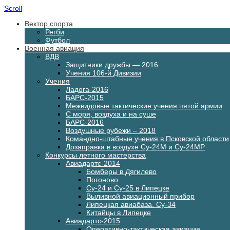
Scroll
Вектор спорта
Регби
Футбол
Военная авиация
ВДВ
Защитники дружбы — 2016
Учения 106-й Дивизии
Учения
Ладога-2016
БАРС-2015
Межвидовые тактические учения пятой армии
С моря, воздуха и на суше
БАРС-2016
Воздушные рубежи – 2018
Командно-штабные учения в Псковской области
Дозаправка в воздухе Су-24М и Су-24МР
Конкурсы летного мастерства
Авиадартс-2014
Бомберы в Дягилево
Погоново
Су-24 и Су-25 в Липецке
Выливной авиационный прибор
Липецкая авиабаза. Су-34
Китайцы в Липецке
Авиадартс-2015
Оперативно-тактическая авиация