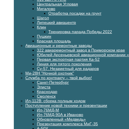
Центральная Угловая
Мигалово
Отработка посадки на грунт
Шагол
Липецкий авиацентр
Клин
Тренировка парада Победы 2022
Пушкин
Красная площадь
Авиационные и ремонтные заводы
322 авиаремонтный завод в Приморском крае
Юбилей Арсеньевской авиационной компании 
Первая экспортная партия Ка-52
Линия для пятого поколения
Су-57. Незаметный для радаров
Ми-28Н "Ночной охотник"
Служба по контракту – твой выбор!
Санкт-Петербург
Элиста
Краснодар
Смоленск
Ил-112В: сборка полным ходом
Поступление новой техники и презентации
Ил-76МД-М
Ил-76МД-90А в Иваново
Обновленный «Медведь»
Презентация комплекса МиГ-35
А-50У