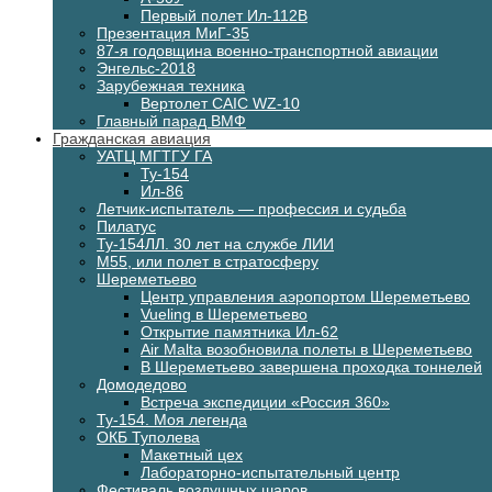
Первый полет Ил-112В
Презентация МиГ-35
87-я годовщина военно-транспортной авиации
Энгельс-2018
Зарубежная техника
Вертолет CAIC WZ-10
Главный парад ВМФ
Гражданская авиация
УАТЦ МГТГУ ГА
Ту-154
Ил-86
Летчик-испытатель — профессия и судьба
Пилатус
Ту-154ЛЛ. 30 лет на службе ЛИИ
М55, или полет в стратосферу
Шереметьево
Центр управления аэропортом Шереметьево
Vueling в Шереметьево
Открытие памятника Ил-62
Air Malta возобновила полеты в Шереметьево
В Шереметьево завершена проходка тоннелей
Домодедово
Встреча экспедиции «Россия 360»
Ту-154. Моя легенда
ОКБ Туполева
Макетный цех
Лабораторно-испытательный центр
Фестиваль воздушных шаров