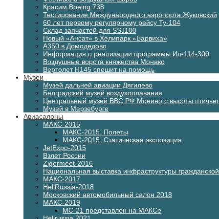
Красим Boeing 738
Тестирование Международного аэропорта Жуковский
60 лет первому регулярному рейсу Ту-104
Склад запчастей для SSJ100
Новый «Ансат» в Хелипарк «Барвиха»
А350 в Домодедово
Информация о реализации программы Ил-114-300
Воздушные ворота княжества Монако
Вертолет H145 спешит на помощь
Музеи
Музей дальней авиации Дягилево
Белградский музей воздухоплавания
Центральный музей ВВС РФ Монино с высоты птичьег
Музей в Мерзебурге
Авиасалоны
МАКС-2015
МАКС-2015. Полеты
МАКС-2015. Статическая экспозиция
JetExpo-2015
Взлет России
Zigermeet-2016
Национальная выставка инфраструктуры гражданско
МАКС-2017
HeliRussia-2018
Московский автомобильный салон 2018
МАКС-2019
МС-21 представлен на МАКСе
Helirussia 2021