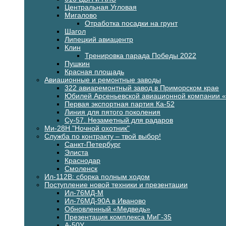
Центральная Угловая
Мигалово
Отработка посадки на грунт
Шагол
Липецкий авиацентр
Клин
Тренировка парада Победы 2022
Пушкин
Красная площадь
Авиационные и ремонтные заводы
322 авиаремонтный завод в Приморском крае
Юбилей Арсеньевской авиационной компании 
Первая экспортная партия Ка-52
Линия для пятого поколения
Су-57. Незаметный для радаров
Ми-28Н "Ночной охотник"
Служба по контракту – твой выбор!
Санкт-Петербург
Элиста
Краснодар
Смоленск
Ил-112В: сборка полным ходом
Поступление новой техники и презентации
Ил-76МД-М
Ил-76МД-90А в Иваново
Обновленный «Медведь»
Презентация комплекса МиГ-35
А-50У