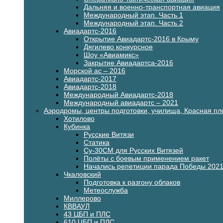
Дальняя и военно-транспортная авиация
Международный этап. Часть 1
Международный этап. Часть 2
Авиадартс-2016
Открытие Авиадартс-2016 в Крыму
Дягилево конкурсное
Шоу «Авиамикс»
Закрытие Авиадартса-2016
Морской ас – 2016
Авиадартс-2017
Авиадартс-2018
Международный Авиадартс-2018
Международный авиадартс – 2021
Аэродромы, центры подготовки, училища, Красная п
Хотилово
Кубинка
Русские Витязи
Статика
Су-30СМ для Русских Витязей
Полёты с боевым применением ракет
Начались репетиции парада Победы 202
Чкаловский
Подготовка к разгону облаков
Метеослужба
Миллерово
КВВАУЛ
43 ЦБП и ПЛС
610 ЦБП и ПЛС