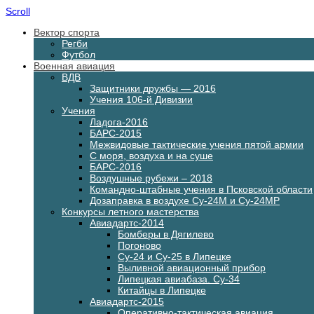
Scroll
Вектор спорта
Регби
Футбол
Военная авиация
ВДВ
Защитники дружбы — 2016
Учения 106-й Дивизии
Учения
Ладога-2016
БАРС-2015
Межвидовые тактические учения пятой армии
С моря, воздуха и на суше
БАРС-2016
Воздушные рубежи – 2018
Командно-штабные учения в Псковской области
Дозаправка в воздухе Су-24М и Су-24МР
Конкурсы летного мастерства
Авиадартс-2014
Бомберы в Дягилево
Погоново
Су-24 и Су-25 в Липецке
Выливной авиационный прибор
Липецкая авиабаза. Су-34
Китайцы в Липецке
Авиадартс-2015
Оперативно-тактическая авиация