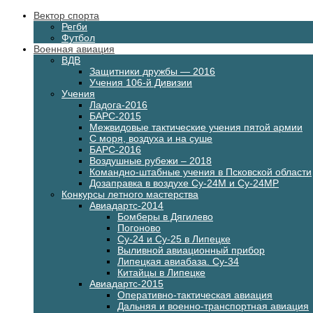
Вектор спорта
Регби
Футбол
Военная авиация
ВДВ
Защитники дружбы — 2016
Учения 106-й Дивизии
Учения
Ладога-2016
БАРС-2015
Межвидовые тактические учения пятой армии
С моря, воздуха и на суше
БАРС-2016
Воздушные рубежи – 2018
Командно-штабные учения в Псковской области
Дозаправка в воздухе Су-24М и Су-24МР
Конкурсы летного мастерства
Авиадартс-2014
Бомберы в Дягилево
Погоново
Су-24 и Су-25 в Липецке
Выливной авиационный прибор
Липецкая авиабаза. Су-34
Китайцы в Липецке
Авиадартс-2015
Оперативно-тактическая авиация
Дальняя и военно-транспортная авиация