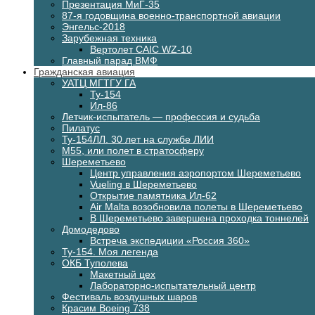
Презентация МиГ-35
87-я годовщина военно-транспортной авиации
Энгельс-2018
Зарубежная техника
Вертолет CAIC WZ-10
Главный парад ВМФ
Гражданская авиация
УАТЦ МГТГУ ГА
Ту-154
Ил-86
Летчик-испытатель — профессия и судьба
Пилатус
Ту-154ЛЛ. 30 лет на службе ЛИИ
М55, или полет в стратосферу
Шереметьево
Центр управления аэропортом Шереметьево
Vueling в Шереметьево
Открытие памятника Ил-62
Air Malta возобновила полеты в Шереметьево
В Шереметьево завершена проходка тоннелей
Домодедово
Встреча экспедиции «Россия 360»
Ту-154. Моя легенда
ОКБ Туполева
Макетный цех
Лабораторно-испытательный центр
Фестиваль воздушных шаров
Красим Boeing 738