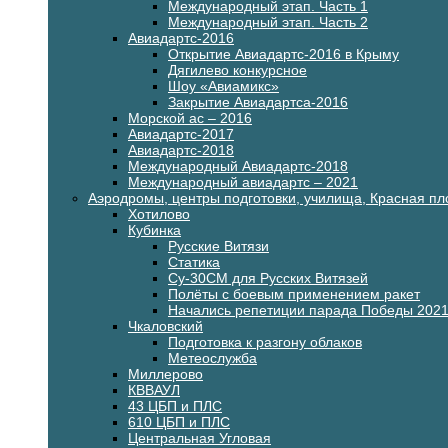
Международный этап. Часть 1
Международный этап. Часть 2
Авиадартс-2016
Открытие Авиадартс-2016 в Крыму
Дягилево конкурсное
Шоу «Авиамикс»
Закрытие Авиадартса-2016
Морской ас – 2016
Авиадартс-2017
Авиадартс-2018
Международный Авиадартс-2018
Международный авиадартс – 2021
Аэродромы, центры подготовки, училища, Красная п
Хотилово
Кубинка
Русские Витязи
Статика
Су-30СМ для Русских Витязей
Полёты с боевым применением ракет
Начались репетиции парада Победы 202
Чкаловский
Подготовка к разгону облаков
Метеослужба
Миллерово
КВВАУЛ
43 ЦБП и ПЛС
610 ЦБП и ПЛС
Центральная Угловая