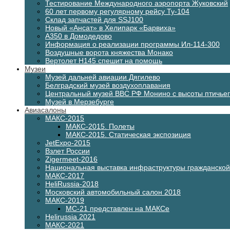
Тестирование Международного аэропорта Жуковский
60 лет первому регулярному рейсу Ту-104
Склад запчастей для SSJ100
Новый «Ансат» в Хелипарк «Барвиха»
А350 в Домодедово
Информация о реализации программы Ил-114-300
Воздушные ворота княжества Монако
Вертолет H145 спешит на помощь
Музеи
Музей дальней авиации Дягилево
Белградский музей воздухоплавания
Центральный музей ВВС РФ Монино с высоты птичьег
Музей в Мерзебурге
Авиасалоны
МАКС-2015
МАКС-2015. Полеты
МАКС-2015. Статическая экспозиция
JetExpo-2015
Взлет России
Zigermeet-2016
Национальная выставка инфраструктуры гражданско
МАКС-2017
HeliRussia-2018
Московский автомобильный салон 2018
МАКС-2019
МС-21 представлен на МАКСе
Helirussia 2021
МАКС-2021