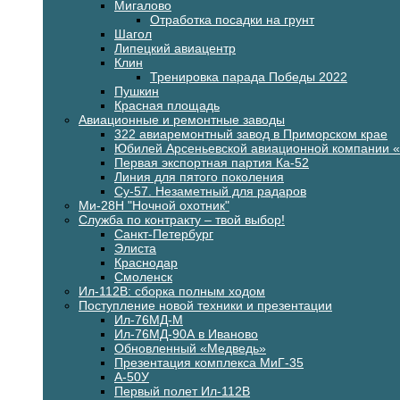
Мигалово
Отработка посадки на грунт
Шагол
Липецкий авиацентр
Клин
Тренировка парада Победы 2022
Пушкин
Красная площадь
Авиационные и ремонтные заводы
322 авиаремонтный завод в Приморском крае
Юбилей Арсеньевской авиационной компании 
Первая экспортная партия Ка-52
Линия для пятого поколения
Су-57. Незаметный для радаров
Ми-28Н "Ночной охотник"
Служба по контракту – твой выбор!
Санкт-Петербург
Элиста
Краснодар
Смоленск
Ил-112В: сборка полным ходом
Поступление новой техники и презентации
Ил-76МД-М
Ил-76МД-90А в Иваново
Обновленный «Медведь»
Презентация комплекса МиГ-35
А-50У
Первый полет Ил-112В