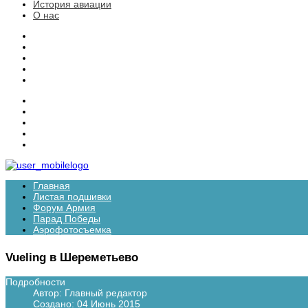
История авиации
О нас
Главная
Листая подшивки
Форум Армия
Парад Победы
Аэрофотосъемка
Vueling в Шереметьево
Подробности
Автор:
Главный редактор
Создано: 04 Июнь 2015