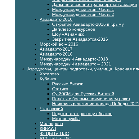
Дальняя и военно-транспортная авиация
Международный этап. Часть 1
Международный этап. Часть 2
Авиадартс-2016
Открытие Авиадартс-2016 в Крыму
Дягилево конкурсное
Шоу «Авиамикс»
Закрытие Авиадартса-2016
Морской ас – 2016
Авиадартс-2017
Авиадартс-2018
Международный Авиадартс-2018
Международный авиадартс – 2021
Аэродромы, центры подготовки, училища, Красная п
Хотилово
Кубинка
Русские Витязи
Статика
Су-30СМ для Русских Витязей
Полёты с боевым применением ракет
Начались репетиции парада Победы 202
Чкаловский
Подготовка к разгону облаков
Метеослужба
Миллерово
КВВАУЛ
43 ЦБП и ПЛС
610 ЦБП и ПЛС