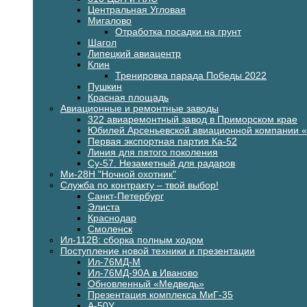
Центральная Угловая
Мигалово
Отработка посадки на грунт
Шагол
Липецкий авиацентр
Клин
Тренировка парада Победы 2022
Пушкин
Красная площадь
Авиационные и ремонтные заводы
322 авиаремонтный завод в Приморском крае
Юбилей Арсеньевской авиационной компании 
Первая экспортная партия Ка-52
Линия для пятого поколения
Су-57. Незаметный для радаров
Ми-28Н "Ночной охотник"
Служба по контракту – твой выбор!
Санкт-Петербург
Элиста
Краснодар
Смоленск
Ил-112В: сборка полным ходом
Поступление новой техники и презентации
Ил-76МД-М
Ил-76МД-90А в Иваново
Обновленный «Медведь»
Презентация комплекса МиГ-35
А-50У