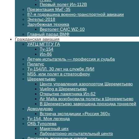
Первый полет Ил-112В
Презентация МиГ-35
87-я годовщина военно-транспортной авиации
Энгельс-2018
Зарубежная техника
Вертолет CAIC WZ-10
Главный парад ВМФ
Гражданская авиация
УАТЦ МГТГУ ГА
Ту-154
Ил-86
Летчик-испытатель — профессия и судьба
Пилатус
Ту-154ЛЛ. 30 лет на службе ЛИИ
М55, или полет в стратосферу
Шереметьево
Центр управления аэропортом Шереметьево
Vueling в Шереметьево
Открытие памятника Ил-62
Air Malta возобновила полеты в Шереметьево
В Шереметьево завершена проходка тоннелей
Домодедово
Встреча экспедиции «Россия 360»
Ту-154. Моя легенда
ОКБ Туполева
Макетный цех
Лабораторно-испытательный центр
Фестиваль воздушных шаров