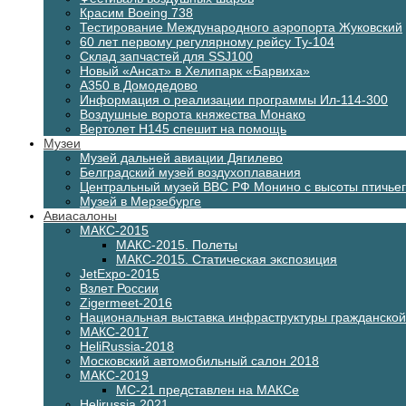
Красим Boeing 738
Тестирование Международного аэропорта Жуковский
60 лет первому регулярному рейсу Ту-104
Склад запчастей для SSJ100
Новый «Ансат» в Хелипарк «Барвиха»
А350 в Домодедово
Информация о реализации программы Ил-114-300
Воздушные ворота княжества Монако
Вертолет H145 спешит на помощь
Музеи
Музей дальней авиации Дягилево
Белградский музей воздухоплавания
Центральный музей ВВС РФ Монино с высоты птичьег
Музей в Мерзебурге
Авиасалоны
МАКС-2015
МАКС-2015. Полеты
МАКС-2015. Статическая экспозиция
JetExpo-2015
Взлет России
Zigermeet-2016
Национальная выставка инфраструктуры гражданско
МАКС-2017
HeliRussia-2018
Московский автомобильный салон 2018
МАКС-2019
МС-21 представлен на МАКСе
Helirussia 2021