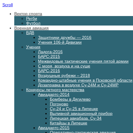
Scroll
Вектор спорта
Регби
Футбол
Военная авиация
ВДВ
Защитники дружбы — 2016
Учения 106-й Дивизии
Учения
Ладога-2016
БАРС-2015
Межвидовые тактические учения пятой армии
С моря, воздуха и на суше
БАРС-2016
Воздушные рубежи – 2018
Командно-штабные учения в Псковской области
Дозаправка в воздухе Су-24М и Су-24МР
Конкурсы летного мастерства
Авиадартс-2014
Бомберы в Дягилево
Погоново
Су-24 и Су-25 в Липецке
Выливной авиационный прибор
Липецкая авиабаза. Су-34
Китайцы в Липецке
Авиадартс-2015
Оперативно-тактическая авиация