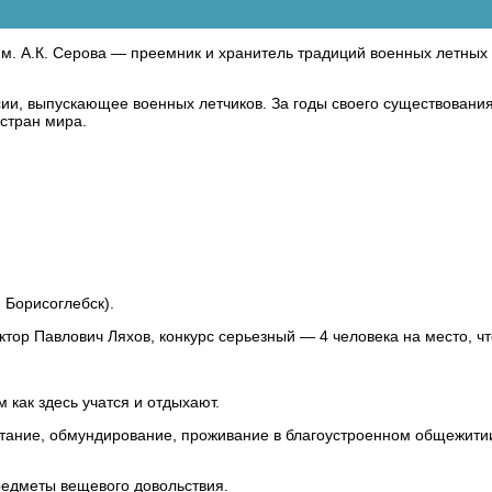
. А.К. Серова — преемник и хранитель традиций военных летных у
сии, выпускающее военных летчиков. За годы своего существовани
 стран мира.
 Борисоглебск).
тор Павлович Ляхов, конкурс серьезный — 4 человека на место, чт
как здесь учатся и отдыхают.
итание, обмундирование, проживание в благоустроенном общежити
едметы вещевого довольствия.