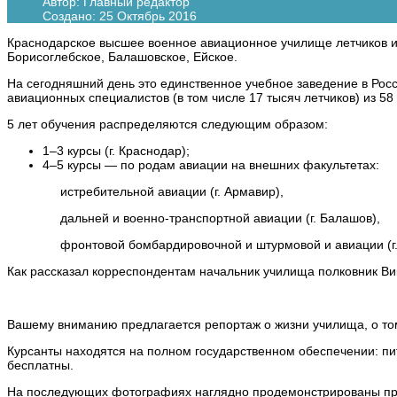
Автор:
Главный редактор
Создано: 25 Октябрь 2016
Краснодарское высшее военное авиационное училище летчиков им
Борисоглебское, Балашовское, Ейское.
На сегодняшний день это единственное учебное заведение в Рос
авиационных специалистов (в том числе 17 тысяч летчиков) из 58
5 лет обучения распределяются следующим образом:
1–3 курсы (г. Краснодар);
4–5 курсы — по родам авиации на внешних факультетах:
истребительной авиации (г. Армавир),
дальней и военно-транспортной авиации (г. Балашов),
фронтовой бомбардировочной и штурмовой и авиации (г.
Как рассказал корреспондентам начальник училища полковник Вик
Вашему вниманию предлагается репортаж о жизни училища, о том 
Курсанты находятся на полном государственном обеспечении: п
бесплатны.
На последующих фотографиях наглядно продемонстрированы пр