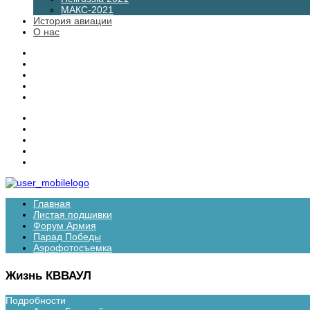
МАКС-2021
История авиации
О нас
Главная
Листая подшивки
Форум Армия
Парад Победы
Аэрофотосъемка
Жизнь КВВАУЛ
Подробности