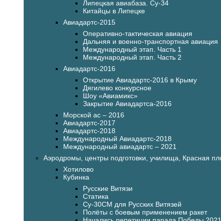
Липецкая авиабаза. Су-34
Китайцы в Липецке
Авиадартс-2015
Оперативно-тактическая авиация
Дальняя и военно-транспортная авиация
Международный этап. Часть 1
Международный этап. Часть 2
Авиадартс-2016
Открытие Авиадартс-2016 в Крыму
Дягилево конкурсное
Шоу «Авиамикс»
Закрытие Авиадартса-2016
Морской ас – 2016
Авиадартс-2017
Авиадартс-2018
Международный Авиадартс-2018
Международный авиадартс – 2021
Аэродромы, центры подготовки, училища, Красная п
Хотилово
Кубинка
Русские Витязи
Статика
Су-30СМ для Русских Витязей
Полёты с боевым применением ракет
Начались репетиции парада Победы 202