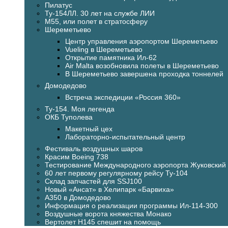
Пилатус
Ту-154ЛЛ. 30 лет на службе ЛИИ
М55, или полет в стратосферу
Шереметьево
Центр управления аэропортом Шереметьево
Vueling в Шереметьево
Открытие памятника Ил-62
Air Malta возобновила полеты в Шереметьево
В Шереметьево завершена проходка тоннелей
Домодедово
Встреча экспедиции «Россия 360»
Ту-154. Моя легенда
ОКБ Туполева
Макетный цех
Лабораторно-испытательный центр
Фестиваль воздушных шаров
Красим Boeing 738
Тестирование Международного аэропорта Жуковский
60 лет первому регулярному рейсу Ту-104
Склад запчастей для SSJ100
Новый «Ансат» в Хелипарк «Барвиха»
А350 в Домодедово
Информация о реализации программы Ил-114-300
Воздушные ворота княжества Монако
Вертолет H145 спешит на помощь