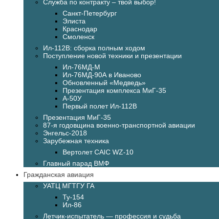
Служба по контракту – твой выбор!
Санкт-Петербург
Элиста
Краснодар
Смоленск
Ил-112В: сборка полным ходом
Поступление новой техники и презентации
Ил-76МД-М
Ил-76МД-90А в Иваново
Обновленный «Медведь»
Презентация комплекса МиГ-35
А-50У
Первый полет Ил-112В
Презентация МиГ-35
87-я годовщина военно-транспортной авиации
Энгельс-2018
Зарубежная техника
Вертолет CAIC WZ-10
Главный парад ВМФ
Гражданская авиация
УАТЦ МГТГУ ГА
Ту-154
Ил-86
Летчик-испытатель — профессия и судьба