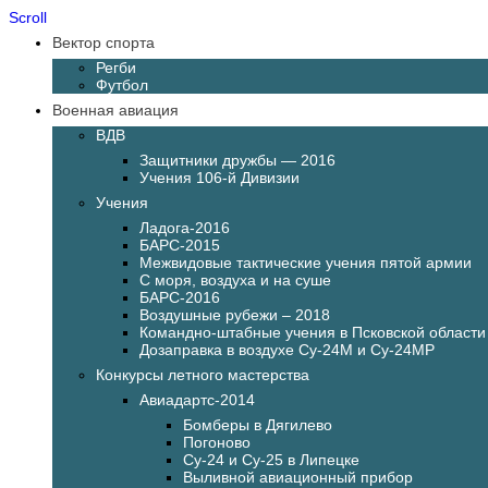
Scroll
Вектор спорта
Регби
Футбол
Военная авиация
ВДВ
Защитники дружбы — 2016
Учения 106-й Дивизии
Учения
Ладога-2016
БАРС-2015
Межвидовые тактические учения пятой армии
С моря, воздуха и на суше
БАРС-2016
Воздушные рубежи – 2018
Командно-штабные учения в Псковской области
Дозаправка в воздухе Су-24М и Су-24МР
Конкурсы летного мастерства
Авиадартс-2014
Бомберы в Дягилево
Погоново
Су-24 и Су-25 в Липецке
Выливной авиационный прибор