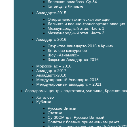
Липецкая авиабаза. Су-34
Китайцы в Липецке
Авиадартс-2015
Оперативно-тактическая авиация
Дальняя и военно-транспортная авиация
Международный этап. Часть 1
Международный этап. Часть 2
Авиадартс-2016
Открытие Авиадартс-2016 в Крыму
Дягилево конкурсное
Шоу «Авиамикс»
Закрытие Авиадартса-2016
Морской ас – 2016
Авиадартс-2017
Авиадартс-2018
Международный Авиадартс-2018
Международный авиадартс – 2021
Аэродромы, центры подготовки, училища, Красная п
Хотилово
Кубинка
Русские Витязи
Статика
Су-30СМ для Русских Витязей
Полёты с боевым применением ракет
Начались репетиции парада Победы 202