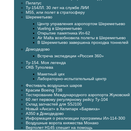
Пилатус
Ту-154ЛЛ. 30 лет на службе ЛИИ
М55, или полет в стратосферу
Шереметьево
Центр управления аэропортом Шереметьево
Vueling в Шереметьево
Открытие памятника Ил-62
Air Malta возобновила полеты в Шереметьево
В Шереметьево завершена проходка тоннелей
Домодедово
Встреча экспедиции «Россия 360»
Ту-154. Моя легенда
ОКБ Туполева
Макетный цех
Лабораторно-испытательный центр
Фестиваль воздушных шаров
Красим Boeing 738
Тестирование Международного аэропорта Жуковский
60 лет первому регулярному рейсу Ту-104
Склад запчастей для SSJ100
Новый «Ансат» в Хелипарк «Барвиха»
А350 в Домодедово
Информация о реализации программы Ил-114-300
Воздушные ворота княжества Монако
Вертолет H145 спешит на помощь