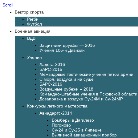
Scroll
Вектор спорта
Регби
Футбол
Военная авиация
ВДВ
Защитники дружбы — 2016
Учения 106-й Дивизии
Учения
Ладога-2016
БАРС-2015
Межвидовые тактические учения пятой армии
С моря, воздуха и на суше
БАРС-2016
Воздушные рубежи – 2018
Командно-штабные учения в Псковской области
Дозаправка в воздухе Су-24М и Су-24МР
Конкурсы летного мастерства
Авиадартс-2014
Бомберы в Дягилево
Погоново
Су-24 и Су-25 в Липецке
Выливной авиационный прибор