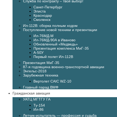
Служба по контракту – твой выбор!
Санкт-Петербург
Элиста
Краснодар
Смоленск
Ил-112В: сборка полным ходом
Поступление новой техники и презентации
Ил-76МД-М
Ил-76МД-90А в Иваново
Обновленный «Медведь»
Презентация комплекса МиГ-35
А-50У
Первый полет Ил-112В
Презентация МиГ-35
87-я годовщина военно-транспортной авиации
Энгельс-2018
Зарубежная техника
Вертолет CAIC WZ-10
Главный парад ВМФ
Гражданская авиация
УАТЦ МГТГУ ГА
Ту-154
Ил-86
Летчик-испытатель — профессия и судьба